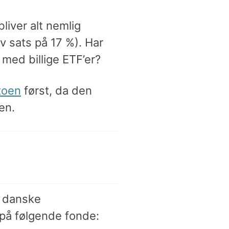
liver alt nemlig
av sats på 17 %). Har
med billige ETF’er?
toen
først, da den
en.
a danske
t på følgende fonde: