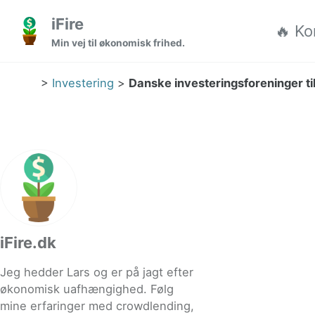
Gå til hovedmenuen
Gå til indholdet
Gå til sidefoden
iFire
🔥 Ko
Min vej til økonomisk frihed.
>
Investering
>
Danske investeringsforeninger til
iFire.dk
Jeg hedder Lars og er på jagt efter
økonomisk uafhængighed. Følg
mine erfaringer med crowdlending,