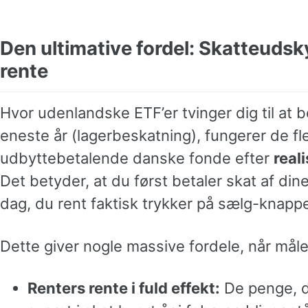
Den ultimative fordel: Skatteudsk
rente
Hvor udenlandske ETF’er tvinger dig til at b
eneste år (lagerbeskatning), fungerer de f
udbyttebetalende danske fonde efter
real
Det betyder, at du først betaler skat af di
dag, du rent faktisk trykker på sælg-knapp
Dette giver nogle massive fordele, når målet
Renters rente i fuld effekt:
De penge, du