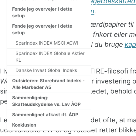
hvert år, så læs om
lagerbeskatte
Fonde jeg overvejer i dette
ETF’er på positivlisten
.
setup
Hvis du leder efter værdipapirer til
Fonde jeg overvejer i dette
setup
skatte-hack til børns frikort eller 
Sparindex INDEX MSCI ACWI
renteudgifter, så skal du bruge
kap
Sparindex INDEX Globale Aktier
fonde
.
KL
Hvis du følger den klassiske FIRE-filosofi f
Danske Invest Global Indeks
Wealth
af J. L. Collins, handler investering
Outsideren: Storebrand Indeks -
Alle Markeder A5
simpelt som muligt: Køb markedet, behold de
Sammenligning:
penge arbejde i fred.
Skatteudskydelse vs. Lav ÅOP
Sammenlignet afkast ift. ÅOP
I en dansk kontekst betyder det ofte, at m
Konklusion
udenlandske ETF’er og i stedet retter blikke