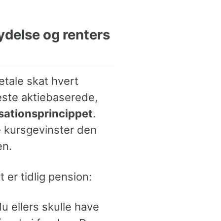
ydelse og renters
etale skat hvert
leste aktiebaserede,
isationsprincippet
.
ne kursgevinster den
en.
 er tidlig pension:
 ellers skulle have