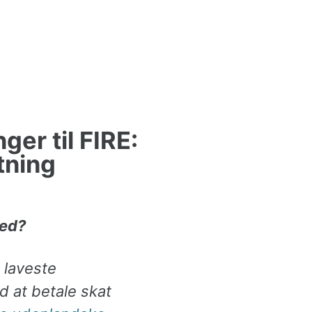
er til FIRE:
tning
ted?
 laveste
 at betale skat