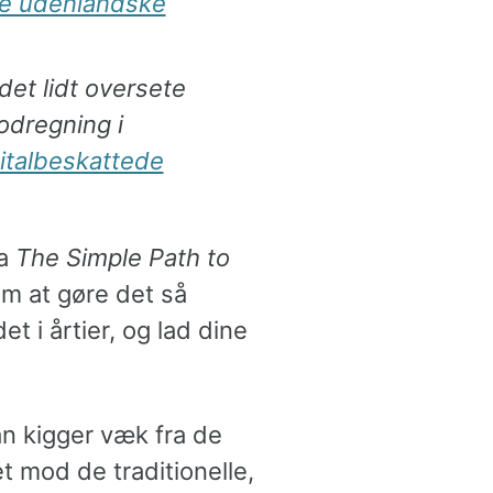
de udenlandske
 det lidt oversete
modregning i
italbeskattede
ra
The Simple Path to
 om at gøre det så
t i årtier, og lad dine
an kigger væk fra de
t mod de traditionelle,