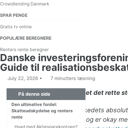
Crowdlending Danmark
SPAR PENGE
Gratis tv online
POPULÆRE BEREGNERE
Renters rente beregner
Danske investeringsforening
Guide til realisationsbeska
July 22, 2026
7 minutters læsning
Hurtig guide: Er du landet det rette s
På denne side
Den ultimative fordel:
Hvis du vil have markedets absolut
Skatteudskydelse og renters
rente
omkostninger (ÅOP) og er okay med
Hvad med Aktiesparekontoen?