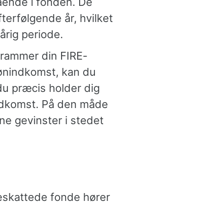
stående i fonden. De
terfølgende år, hvilket
årig periode.
rammer din FIRE-
lønindkomst, kan du
du præcis holder dig
ndkomst. På den måde
ne gevinster i stedet
beskattede fonde hører