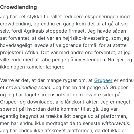
Crowdlending
Jeg har i et stykke tid villet reducere eksponeringen mod
crowdlending, og endnu en gang kom det til at gå af sig
selv, fordi Agrikaab stoppede firmaet. Jeg havde sådan
set forventet, at det var en højrisiko-investering, som jeg
hovedsageligt lavede af velgørende formål for at støtte
projekter i Afrika. Det var med andre ord forventet, at jeg
ville ende med at tabe penge på investeringen. Nu ejer jeg
ikke nogen kameler længere.
Værre er det, at der mange rygter om, at
Grupeer
er endnu
et
crowdlending scam
. Jeg har en del penge på Grupeer,
og jeg har taget screenshots af de relevante sider på
Grupeer og downloadet alle lånekontrakter. Jeg er meget
spændt pål hvordan dette kommer til at gå. Jeg var
egentlig begyndt at trække lidt penge ud af platformen,
men har endnu ikke modtaget de to seneste
withdrawals
.
Jeg har endnu ikke afskrevet platformen, da det ikke er