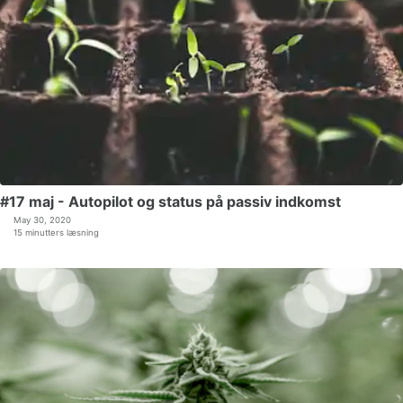
#17 maj - Autopilot og status på passiv indkomst
May 30, 2020
15 minutters læsning