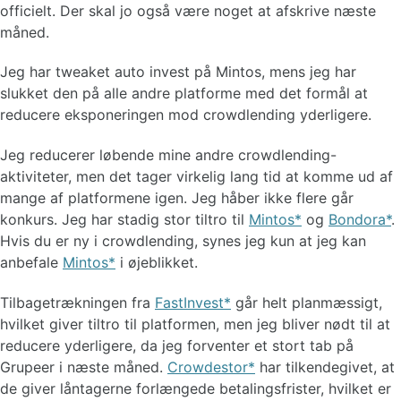
officielt. Der skal jo også være noget at afskrive næste
måned.
Jeg har tweaket auto invest på Mintos, mens jeg har
slukket den på alle andre platforme med det formål at
reducere eksponeringen mod crowdlending yderligere.
Jeg reducerer løbende mine andre crowdlending-
aktiviteter, men det tager virkelig lang tid at komme ud af
mange af platformene igen. Jeg håber ikke flere går
konkurs. Jeg har stadig stor tiltro til
Mintos
og
Bondora
.
Hvis du er ny i crowdlending, synes jeg kun at jeg kan
anbefale
Mintos
i øjeblikket.
Tilbagetrækningen fra
FastInvest
går helt planmæssigt,
hvilket giver tiltro til platformen, men jeg bliver nødt til at
reducere yderligere, da jeg forventer et stort tab på
Grupeer i næste måned.
Crowdestor
har tilkendegivet, at
de giver låntagerne forlængede betalingsfrister, hvilket er