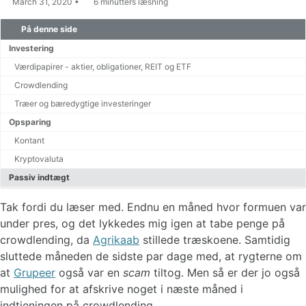
March 31, 2020
6 minutters læsning
Gratis tv online
På denne side
Investering
Renters rente beregner
Værdipapirer - aktier, obligationer, REIT og ETF
Crowdlending
Træer og bæredygtige investeringer
Opsparing
Kontant
Kryptovaluta
Passiv indtægt
Tak fordi du læser med. Endnu en måned hvor formuen var
under pres, og det lykkedes mig igen at tabe penge på
crowdlending, da
Agrikaab
stillede træskoene. Samtidig
sluttede måneden de sidste par dage med, at rygterne om
at
Grupeer
også var en
scam
tiltog. Men så er der jo også
mulighed for at afskrive noget i næste måned i
indtjeningen på crowdlending.