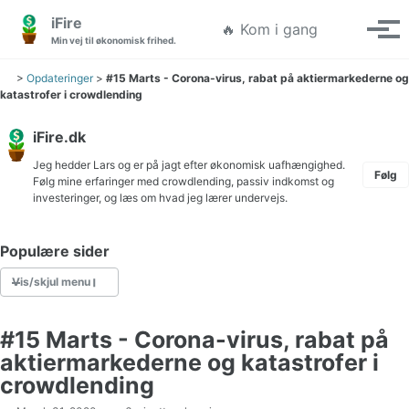
Gå til hovedmenuen
Gå til indholdet
Gå til sidefoden
iFire
Søgning ti
🔥 Kom i gang
Vis/
Min vej til økonomisk frihed.
>
Opdateringer
>
#15 Marts - Corona-virus, rabat på aktiermarkederne og
katastrofer i crowdlending
iFire.dk
Jeg hedder Lars og er på jagt efter økonomisk uafhængighed.
Følg
Følg mine erfaringer med crowdlending, passiv indkomst og
investeringer, og læs om hvad jeg lærer undervejs.
Populære sider
Vis/skjul menu
#15 Marts - Corona-virus, rabat på
Skat af aktier lagerbeskatning eller realisationsbeskatning
aktiermarkederne og katastrofer i
Crowdlending Danmark
crowdlending