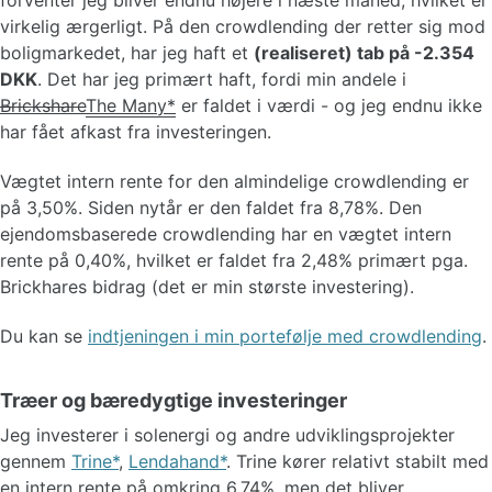
forventer jeg bliver endnu højere i næste måned, hvilket er
virkelig ærgerligt. På den crowdlending der retter sig mod
boligmarkedet, har jeg haft et
(realiseret) tab på -2.354
DKK
. Det har jeg primært haft, fordi min andele i
Brickshare
The Many
er faldet i værdi - og jeg endnu ikke
har fået afkast fra investeringen.
Vægtet intern rente for den almindelige crowdlending er
på 3,50%. Siden nytår er den faldet fra 8,78%. Den
ejendomsbaserede crowdlending har en vægtet intern
rente på 0,40%, hvilket er faldet fra 2,48% primært pga.
Brickhares bidrag (det er min største investering).
Du kan se
indtjeningen i min portefølje med crowdlending
.
Træer og bæredygtige investeringer
Jeg investerer i solenergi og andre udviklingsprojekter
gennem
Trine
,
Lendahand
. Trine kører relativt stabilt med
en intern rente på omkring 6,74%, men det bliver