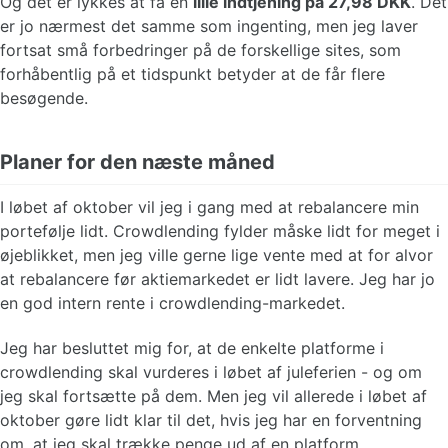
Og det er lykkes at få en
lille indtjening på 27,98 DKK
. Det
er jo nærmest det samme som ingenting, men jeg laver
fortsat små forbedringer på de forskellige sites, som
forhåbentlig på et tidspunkt betyder at de får flere
besøgende.
Planer for den næste måned
I løbet af oktober vil jeg i gang med at rebalancere min
portefølje lidt. Crowdlending fylder måske lidt for meget i
øjeblikket, men jeg ville gerne lige vente med at for alvor
at rebalancere før aktiemarkedet er lidt lavere. Jeg har jo
en god intern rente i crowdlending-markedet.
Jeg har besluttet mig for, at de enkelte platforme i
crowdlending skal vurderes i løbet af juleferien - og om
jeg skal fortsætte på dem. Men jeg vil allerede i løbet af
oktober gøre lidt klar til det, hvis jeg har en forventning
om, at jeg skal trække penge ud af en platform.