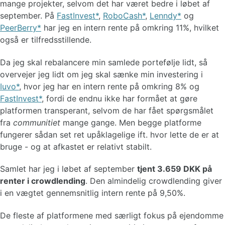
mange projekter, selvom det har været bedre i løbet af
september. På
FastInvest
,
RoboCash
,
Lenndy
og
PeerBerry
har jeg en intern rente på omkring 11%, hvilket
også er tilfredsstillende.
Da jeg skal rebalancere min samlede portefølje lidt, så
overvejer jeg lidt om jeg skal sænke min investering i
Iuvo
, hvor jeg har en intern rente på omkring 8% og
FastInvest
, fordi de endnu ikke har formået at gøre
platformen transperant, selvom de har fået spørgsmålet
fra
communitiet
mange gange. Men begge platforme
fungerer sådan set ret upåklagelige ift. hvor lette de er at
bruge - og at afkastet er relativt stabilt.
Samlet har jeg i løbet af september
tjent 3.659 DKK på
renter i crowdlending
. Den almindelig crowdlending giver
i en vægtet gennemsnitlig intern rente på 9,50%.
De fleste af platformene med særligt fokus på ejendomme