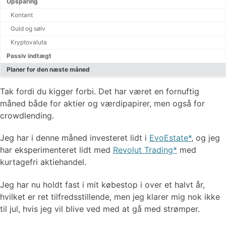
Opsparing
Renters rente beregner
Kontant
Guld og sølv
Kryptovaluta
Passiv indtægt
Planer for den næste måned
Tak fordi du kigger forbi. Det har været en fornuftig
måned både for aktier og værdipapirer, men også for
crowdlending.
Jeg har i denne måned investeret lidt i
EvoEstate
, og jeg
har eksperimenteret lidt med
Revolut Trading
med
kurtagefri aktiehandel.
Jeg har nu holdt fast i mit købestop i over et halvt år,
hvilket er ret tilfredsstillende, men jeg klarer mig nok ikke
til jul, hvis jeg vil blive ved med at gå med strømper.