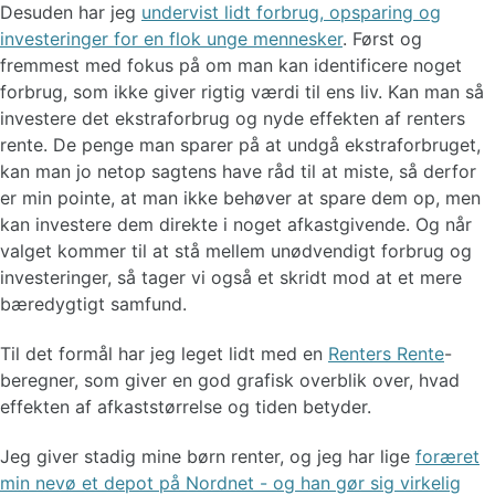
Desuden har jeg
undervist lidt forbrug, opsparing og
investeringer for en flok unge mennesker
. Først og
fremmest med fokus på om man kan identificere noget
forbrug, som ikke giver rigtig værdi til ens liv. Kan man så
investere det ekstraforbrug og nyde effekten af renters
rente. De penge man sparer på at undgå ekstraforbruget,
kan man jo netop sagtens have råd til at miste, så derfor
er min pointe, at man ikke behøver at spare dem op, men
kan investere dem direkte i noget afkastgivende. Og når
valget kommer til at stå mellem unødvendigt forbrug og
investeringer, så tager vi også et skridt mod at et mere
bæredygtigt samfund.
Til det formål har jeg leget lidt med en
Renters Rente
-
beregner, som giver en god grafisk overblik over, hvad
effekten af afkaststørrelse og tiden betyder.
Jeg giver stadig mine børn renter, og jeg har lige
foræret
min nevø et depot på Nordnet - og han gør sig virkelig