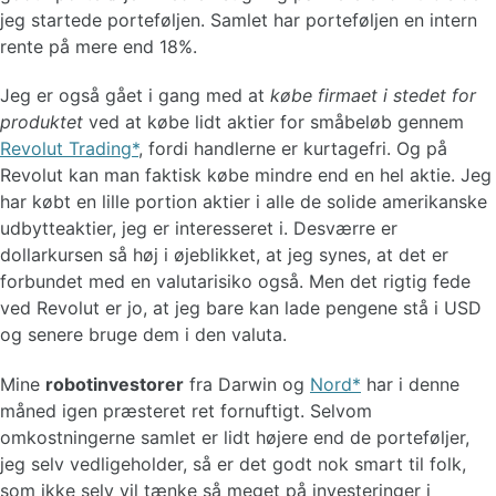
jeg startede porteføljen. Samlet har porteføljen en intern
rente på mere end 18%.
Jeg er også gået i gang med at
købe firmaet i stedet for
produktet
ved at købe lidt aktier for småbeløb gennem
Revolut Trading
, fordi handlerne er kurtagefri. Og på
Revolut kan man faktisk købe mindre end en hel aktie. Jeg
har købt en lille portion aktier i alle de solide amerikanske
udbytteaktier, jeg er interesseret i. Desværre er
dollarkursen så høj i øjeblikket, at jeg synes, at det er
forbundet med en valutarisiko også. Men det rigtig fede
ved Revolut er jo, at jeg bare kan lade pengene stå i USD
og senere bruge dem i den valuta.
Mine
robotinvestorer
fra Darwin og
Nord
har i denne
måned igen præsteret ret fornuftigt. Selvom
omkostningerne samlet er lidt højere end de porteføljer,
jeg selv vedligeholder, så er det godt nok smart til folk,
som ikke selv vil tænke så meget på investeringer i