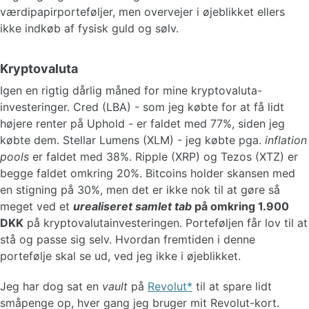
værdipapirporteføljer, men overvejer i øjeblikket ellers
ikke indkøb af fysisk guld og sølv.
Kryptovaluta
Igen en rigtig dårlig måned for mine kryptovaluta-
investeringer. Cred (LBA) - som jeg købte for at få lidt
højere renter på Uphold - er faldet med 77%, siden jeg
købte dem. Stellar Lumens (XLM) - jeg købte pga.
inflation
pools
er faldet med 38%. Ripple (XRP) og Tezos (XTZ) er
begge faldet omkring 20%. Bitcoins holder skansen med
en stigning på 30%, men det er ikke nok til at gøre så
meget ved et
urealiseret samlet tab
på omkring 1.900
DKK
på kryptovalutainvesteringen. Porteføljen får lov til at
stå og passe sig selv. Hvordan fremtiden i denne
portefølje skal se ud, ved jeg ikke i øjeblikket.
Jeg har dog sat en
vault
på
Revolut
til at spare lidt
småpenge op, hver gang jeg bruger mit Revolut-kort.