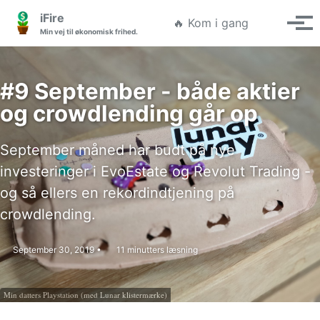
Gå til hovedmenuen
Gå til indholdet
Gå til sidefoden
iFire
Søgning ti
🔥 Kom i gang
Vis/
Min vej til økonomisk frihed.
#9 September - både aktier
og crowdlending går op
September måned har budt på nye
investeringer i EvoEstate og Revolut Trading -
og så ellers en rekordindtjening på
crowdlending.
September 30, 2019
11 minutters læsning
Min datters Playstation (med Lunar klistermærke)