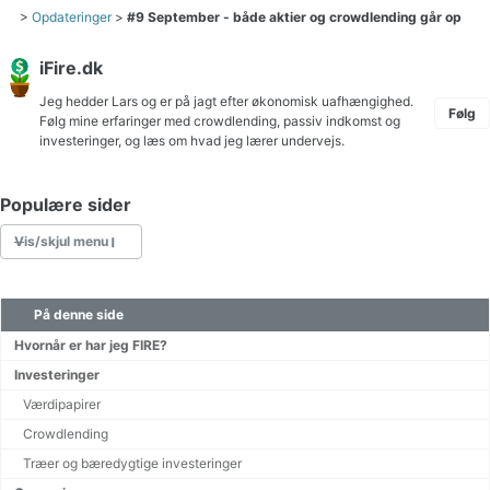
>
Opdateringer
>
#9 September - både aktier og crowdlending går op
iFire.dk
Jeg hedder Lars og er på jagt efter økonomisk uafhængighed.
Følg
Følg mine erfaringer med crowdlending, passiv indkomst og
investeringer, og læs om hvad jeg lærer undervejs.
Populære sider
Vis/skjul menu
På denne side
Skat af aktier lagerbeskatning eller realisationsbeskatning
Crowdlending Danmark
Hvornår er har jeg FIRE?
Investeringer
Værdipapirer
Gratis tv online
Crowdlending
Træer og bæredygtige investeringer