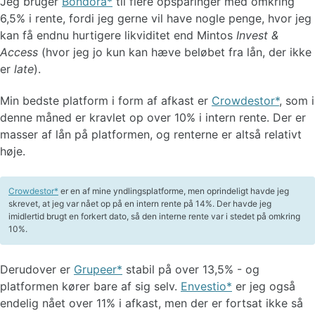
Jeg bruger
Bondora
til flere opsparinger med omkring
6,5% i rente, fordi jeg gerne vil have nogle penge, hvor jeg
kan få endnu hurtigere likviditet end Mintos
Invest &
Access
(hvor jeg jo kun kan hæve beløbet fra lån, der ikke
er
late
).
Min bedste platform i form af afkast er
Crowdestor
, som i
denne måned er kravlet op over 10% i intern rente. Der er
masser af lån på platformen, og renterne er altså relativt
høje.
Crowdestor
er en af mine yndlingsplatforme, men oprindeligt havde jeg
skrevet, at jeg var nået op på en intern rente på 14%. Der havde jeg
imidlertid brugt en forkert dato, så den interne rente var i stedet på omkring
10%.
Derudover er
Grupeer
stabil på over 13,5% - og
platformen kører bare af sig selv.
Envestio
er jeg også
endelig nået over 11% i afkast, men der er fortsat ikke så