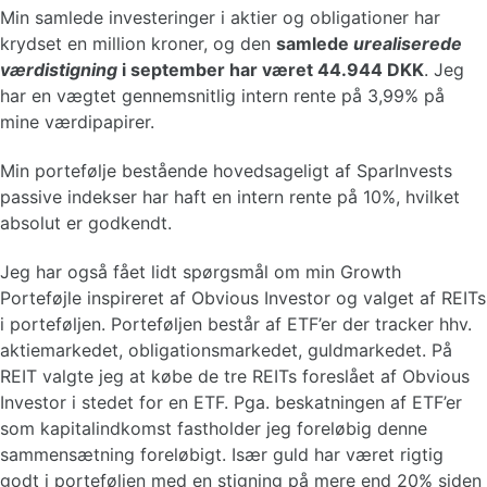
Min samlede investeringer i aktier og obligationer har
krydset en million kroner, og den
samlede
urealiserede
værdistigning
i september har været 44.944 DKK
. Jeg
har en vægtet gennemsnitlig intern rente på 3,99% på
mine værdipapirer.
Min portefølje bestående hovedsageligt af SparInvests
passive indekser har haft en intern rente på 10%, hvilket
absolut er godkendt.
Jeg har også fået lidt spørgsmål om min Growth
Porteføjle inspireret af Obvious Investor og valget af REITs
i porteføljen. Porteføljen består af ETF’er der tracker hhv.
aktiemarkedet, obligationsmarkedet, guldmarkedet. På
REIT valgte jeg at købe de tre REITs foreslået af Obvious
Investor i stedet for en ETF. Pga. beskatningen af ETF’er
som kapitalindkomst fastholder jeg foreløbig denne
sammensætning foreløbigt. Især guld har været rigtig
godt i porteføljen med en stigning på mere end 20% siden