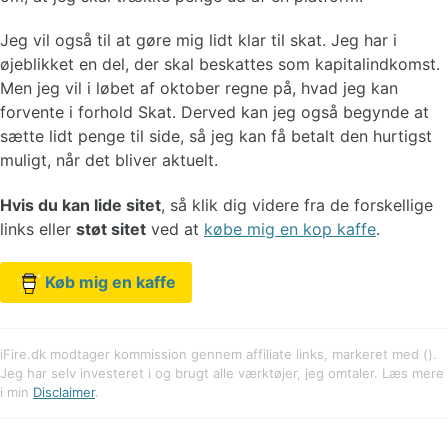
Jeg vil også til at gøre mig lidt klar til skat. Jeg har i
øjeblikket en del, der skal beskattes som kapitalindkomst.
Men jeg vil i løbet af oktober regne på, hvad jeg kan
forvente i forhold Skat. Derved kan jeg også begynde at
sætte lidt penge til side, så jeg kan få betalt den hurtigst
muligt, når det bliver aktuelt.
Hvis du kan lide sitet
, så klik dig videre fra de forskellige
links eller
støt sitet
ved at
købe mig en kop kaffe
.
Køb mig en kaffe
iFire.dk modtager kommission gennem affiliate links, markeret med ().
Jeg har selv investeret i og brugt alle værktøjer, jeg omtaler. Læs mere
i min
Disclaimer
.