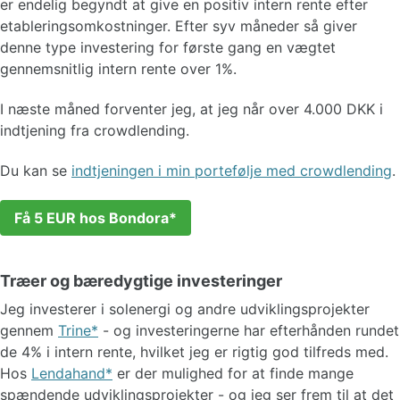
er endelig begyndt at give en positiv intern rente efter
etableringsomkostninger. Efter syv måneder så giver
denne type investering for første gang en vægtet
gennemsnitlig intern rente over 1%.
I næste måned forventer jeg, at jeg når over 4.000 DKK i
indtjening fra crowdlending.
Du kan se
indtjeningen i min portefølje med crowdlending
.
Få 5 EUR hos Bondora
Træer og bæredygtige investeringer
Jeg investerer i solenergi og andre udviklingsprojekter
gennem
Trine
- og investeringerne har efterhånden rundet
de 4% i intern rente, hvilket jeg er rigtig god tilfreds med.
Hos
Lendahand
er der mulighed for at finde mange
spændende udviklingsprojekter - og jeg ser frem til at det