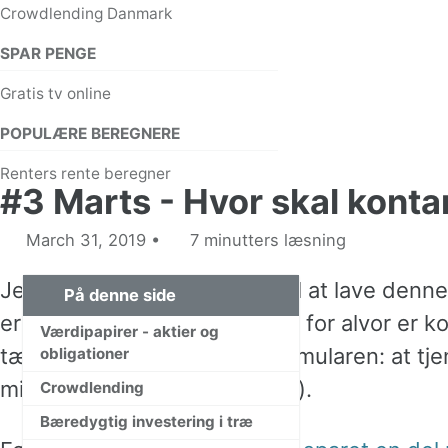
Crowdlending Danmark
SPAR PENGE
Gratis tv online
POPULÆRE BEREGNERE
Renters rente beregner
#3 Marts - Hvor skal kont
March 31, 2019
7 minutters læsning
Jeg har virkelig glædet mig til at lave denne
På denne side
er første opdatering efter jeg for alvor er
Værdipapirer - aktier og
tænke mere over rigdomsformularen: at tje
obligationer
mindre og investere (klogere).
Crowdlending
Bæredygtig investering i træ