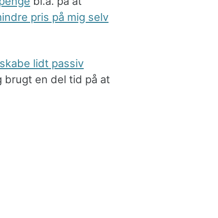
 penge
bl.a. på at
indre pris på mig selv
skabe lidt passiv
 brugt en del tid på at