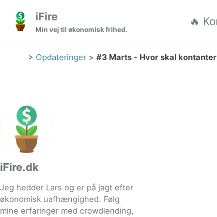
Gå til hovedmenuen
Gå til indholdet
Gå til sidefoden
iFire
🔥 Ko
Min vej til økonomisk frihed.
>
Opdateringer
>
#3 Marts - Hvor skal kontante
iFire.dk
Jeg hedder Lars og er på jagt efter
økonomisk uafhængighed. Følg
mine erfaringer med crowdlending,