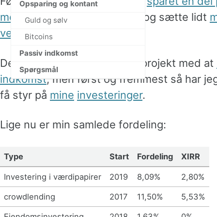
Først og fremmest så har jeg
sparet en del
Opsparing og kontant
melde mig ud af Folkekirken
og sætte lidt
m
Guld og sølv
ved mine forsikringer
.
Bitcoins
Passiv indkomst
Desuden satte jeg gang i et projekt med at
Spørgsmål
indkomst
, men først og fremmest så har jeg
få styr på
mine
investeringer
.
Lige nu er min samlede fordeling:
Type
Start
Fordeling
XIRR
Investering i værdipapirer
2019
8,09%
2,80%
crowdlending
2017
11,50%
5,53%
Ejendomsinvestering
2018
1,63%
0%