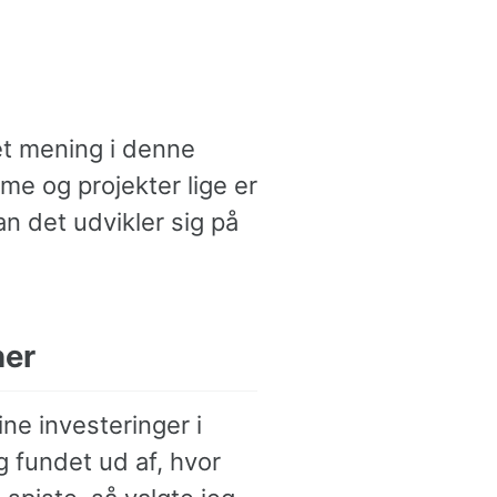
et mening i denne
me og projekter lige er
n det udvikler sig på
ner
ine investeringer i
g fundet ud af, hvor