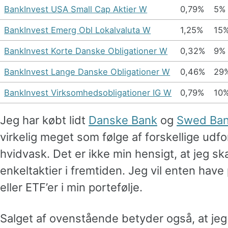
BankInvest USA Small Cap Aktier W
0,79%
5%
BankInvest Emerg Obl Lokalvaluta W
1,25%
15
BankInvest Korte Danske Obligationer W
0,32%
9%
BankInvest Lange Danske Obligationer W
0,46%
29
BankInvest Virksomhedsobligationer IG W
0,79%
10
Jeg har købt lidt
Danske Bank
og
Swed Ba
virkelig meget som følge af forskellige udf
hvidvask. Det er ikke min hensigt, at jeg sk
enkeltaktier i fremtiden. Jeg vil enten hav
eller ETF’er i min portefølje.
Salget af ovenstående betyder også, at jeg l