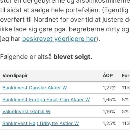
stor en del gebyrerne og årsomkostninerne 
til sidst at sælge hele porteføljen. (Egentlig
overført til Nordnet for over tid at justere
ikke lade sig gøre pga. begreberne dirty og
jeg har
beskrevet yderligere her
).
Følgende er altså
blevet solgt
.
Værdipapir
ÅOP
For
BankInvest Danske Aktier W
1,27%
11
BankInvest Europa Small Cap Aktier W
1,65%
5%
ValueInvest Global W
1,16%
5%
BankInvest Højt Udbytte Aktier W
1,25%
11