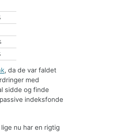
%
%
%
nk
, da de var faldet
ordringer med
al sidde og finde
e passive indeksfonde
ige nu har en rigtig