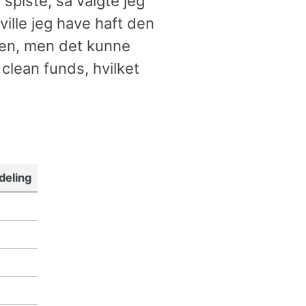
spiste, så valgte jeg
 ville jeg have haft den
 den, men det kunne
 clean funds, hvilket
deling
%
%