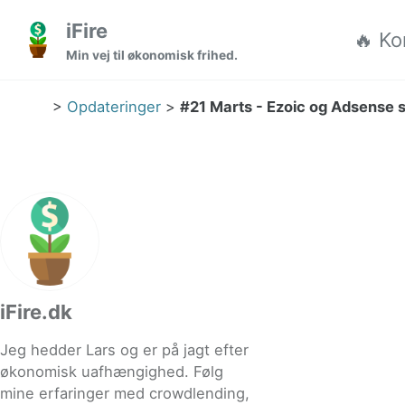
Gå til hovedmenuen
Gå til indholdet
Gå til sidefoden
iFire
🔥 Ko
Min vej til økonomisk frihed.
>
Opdateringer
>
#21 Marts - Ezoic og Adsense s
iFire.dk
Jeg hedder Lars og er på jagt efter
økonomisk uafhængighed. Følg
mine erfaringer med crowdlending,