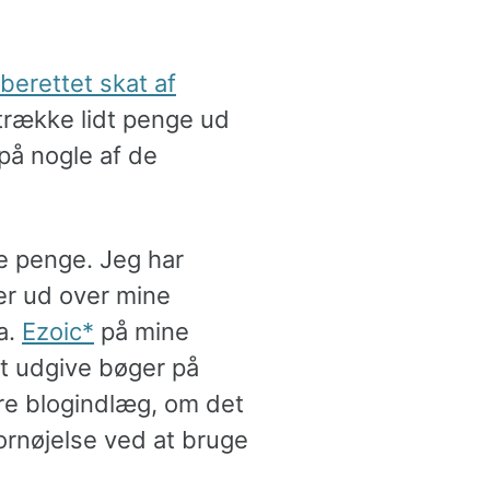
berettet skat af
 trække lidt penge ud
 på nogle af de
re penge. Jeg har
er ud over mine
a.
Ezoic
på mine
at udgive bøger på
ere blogindlæg, om det
fornøjelse ved at bruge