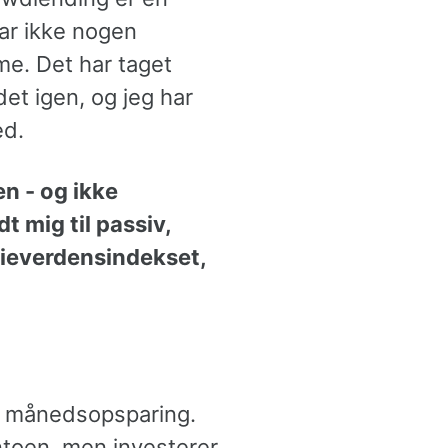
ar ikke nogen
me. Det har taget
et igen, og jeg har
ed.
en - og ikke
t mig til passiv,
ktieverdensindekset,
s månedsopsparing.
ntoen, men investerer