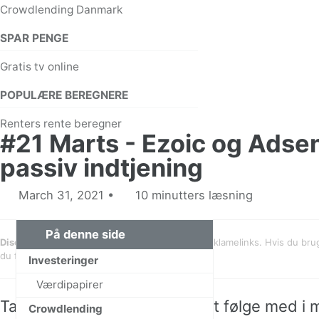
Crowdlending Danmark
SPAR PENGE
Gratis tv online
POPULÆRE BEREGNERE
Renters rente beregner
#21 Marts - Ezoic og Ads
passiv indtjening
March 31, 2021
10 minutters læsning
På denne side
Discloure
: Links markeret med asteriks (*) er reklamelinks. Hvis du bru
du får måske en bonus.
Investeringer
Værdipapirer
Tak fordi du kigger forbi for at følge med i
Crowdlending