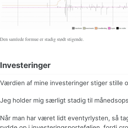
Den samlede formue er stadig stødt stigende.
Investeringer
Værdien af mine investeringer stiger stille o
Jeg holder mig særligt stadig til månedsop
Når man har været lidt eventyrlysten, så tag
rydde op i investeringsporteføljen, fordi c