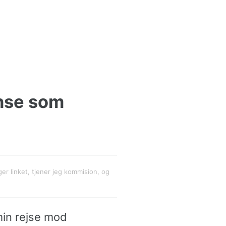
ense som
ger linket, tjener jeg kommision, og
 min rejse mod