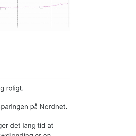
g roligt.
sparingen på Nordnet.
er det lang tid at
rowdlending er en