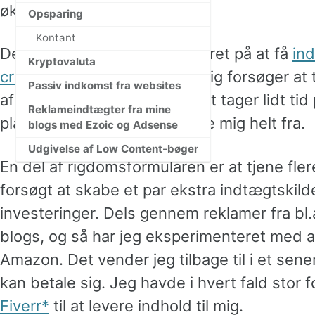
økonomisk frihed.
Opsparing
Kontant
Denne måned har jeg fokuseret på at få
ind
Kryptovaluta
crowdlending
, mens jeg stadig forsøger at
Passiv indkomst fra websites
af crowdlending generelt. Det tager lidt tid
Reklameindtægter fra mine
platforme, jeg helst vil trække mig helt fra.
blogs med Ezoic og Adsense
Udgivelse af Low Content-bøger
En del af rigdomsformularen er at tjene fle
forsøgt at skabe et par ekstra indtægtskild
investeringer. Dels gennem reklamer fra bl.
blogs, og så har jeg eksperimenteret med 
Amazon. Det vender jeg tilbage til i et sen
kan betale sig. Jeg havde i hvert fald stor 
Fiverr
til at levere indhold til mig.