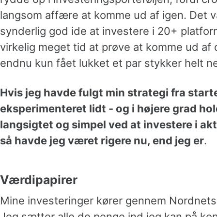
langsom affære at komme ud af igen. Det v
synderlig god ide at investere i 20+ platfor
virkelig meget tid at prøve at komme ud af d
endnu kun fået lukket et par stykker helt n
Hvis jeg havde fulgt min strategi fra start
eksperimenteret lidt - og i højere grad hold
langsigtet og simpel ved at investere i a
så havde jeg været rigere nu, end jeg er
.
Værdipapirer
Mine investeringer kører gennem Nordnet
Jeg sætter alle de penge ind jeg kan på ko