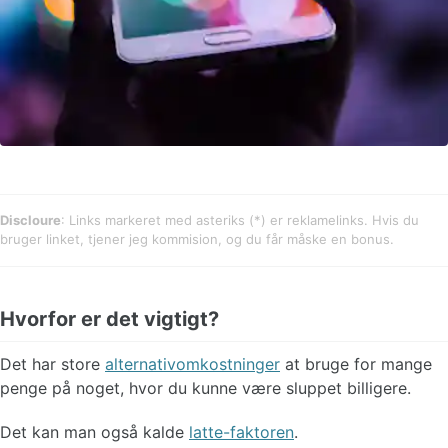
Discloure
: Links markeret med asteriks (*) er reklamelinks. Hvis du
bruger linket, tjener jeg kommision, og du får måske en bonus.
Hvorfor er det vigtigt?
Det har store
alternativomkostninger
at bruge for mange
penge på noget, hvor du kunne være sluppet billigere.
Det kan man også kalde
latte-faktoren
.