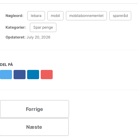
Nøgleord:
lebara
mobil
mobilabonnementet
spareråd
Kategorier:
Spar penge
Opdateret:
July 20, 2026
DEL PÅ
Twitter
Facebook
LinkedIn
Pinterest
Forrige
Næste