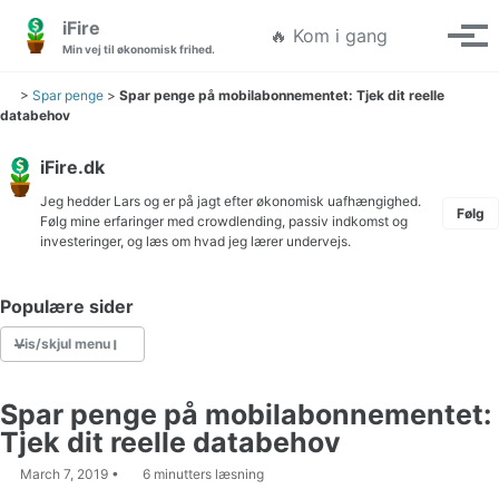
Gå til hovedmenuen
Gå til indholdet
Gå til sidefoden
iFire
Søgning ti
🔥 Kom i gang
Vis/
Min vej til økonomisk frihed.
>
Spar penge
>
Spar penge på mobilabonnementet: Tjek dit reelle
databehov
iFire.dk
Jeg hedder Lars og er på jagt efter økonomisk uafhængighed.
Følg
Følg mine erfaringer med crowdlending, passiv indkomst og
investeringer, og læs om hvad jeg lærer undervejs.
Populære sider
Vis/skjul menu
Spar penge på mobilabonnementet:
Skat af aktier lagerbeskatning eller realisationsbeskatning
Tjek dit reelle databehov
Crowdlending Danmark
March 7, 2019
6 minutters læsning