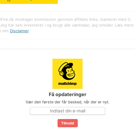
iFire.dk modtager kommission gennem affiliate links, markeret med ().
Jeg har selv investeret i og brugt alle værktøjer, jeg omtaler. Læs mere
i min
Disclaimer
.
Få opdateringer
Vær den første der får besked, når der er nyt.