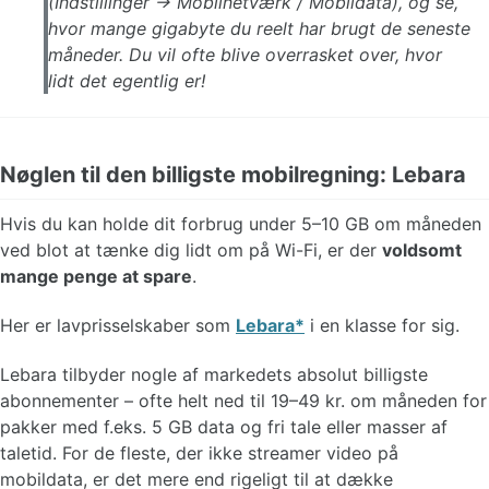
(
Indstillinger -> Mobilnetværk / Mobildata
), og se,
hvor mange gigabyte du reelt har brugt de seneste
måneder. Du vil ofte blive overrasket over, hvor
lidt det egentlig er!
Nøglen til den billigste mobilregning: Lebara
Hvis du kan holde dit forbrug under 5–10 GB om måneden
ved blot at tænke dig lidt om på Wi-Fi, er der
voldsomt
mange penge at spare
.
Her er lavprisselskaber som
Lebara
i en klasse for sig.
Lebara tilbyder nogle af markedets absolut billigste
abonnementer – ofte helt ned til 19–49 kr. om måneden for
pakker med f.eks. 5 GB data og fri tale eller masser af
taletid. For de fleste, der ikke streamer video på
mobildata, er det mere end rigeligt til at dække