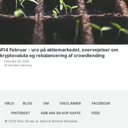
#14 Februar - uro på aktiemarkedet, overvejelser om
kryptovaluta og rebalancering af crowdlending
February 29, 2020
16 minutters læsning
FØLG:
BLOG
OM
DISCLAIMER
FACEBOOK
PINTEREST
KØB MIG EN KOP KAFFE
FEED
© 2026
iFire
. Drives af
Jekyll
&
Minimal Mistakes
.