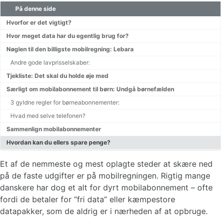
På denne side
Gratis tv online
Hvorfor er det vigtigt?
Hvor meget data har du egentlig brug for?
Renters rente beregner
Nøglen til den billigste mobilregning: Lebara
Andre gode lavprisselskaber:
Tjekliste: Det skal du holde øje med
Særligt om mobilabonnement til børn: Undgå børnefælden
3 gyldne regler for børneabonnementer:
Hvad med selve telefonen?
Sammenlign mobilabonnementer
Hvordan kan du ellers spare penge?
Et af de nemmeste og mest oplagte steder at skære ned
på de faste udgifter er på mobilregningen. Rigtig mange
danskere har dog et alt for dyrt mobilabonnement – ofte
fordi de betaler for “fri data” eller kæmpestore
datapakker, som de aldrig er i nærheden af at opbruge.