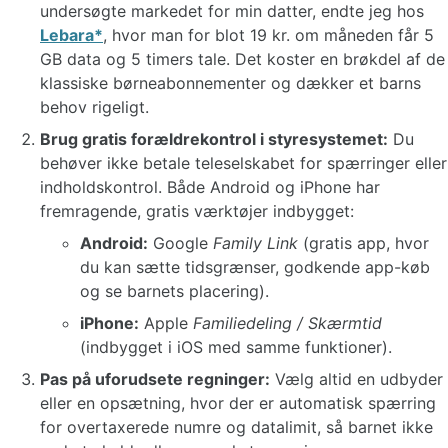
undersøgte markedet for min datter, endte jeg hos
Lebara
, hvor man for blot 19 kr. om måneden får 5
GB data og 5 timers tale. Det koster en brøkdel af de
klassiske børneabonnementer og dækker et barns
behov rigeligt.
Brug gratis forældrekontrol i styresystemet:
Du
behøver ikke betale teleselskabet for spærringer eller
indholdskontrol. Både Android og iPhone har
fremragende, gratis værktøjer indbygget:
Android:
Google
Family Link
(gratis app, hvor
du kan sætte tidsgrænser, godkende app-køb
og se barnets placering).
iPhone:
Apple
Familiedeling / Skærmtid
(indbygget i iOS med samme funktioner).
Pas på uforudsete regninger:
Vælg altid en udbyder
eller en opsætning, hvor der er automatisk spærring
for overtaxerede numre og datalimit, så barnet ikke