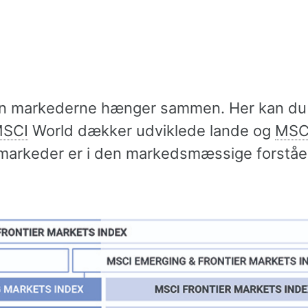
an markederne hænger sammen. Her kan du 
SCI
World dækker udviklede lande og
MSC
markeder er i den markedsmæssige forståel