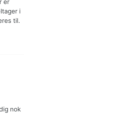
r er
tager i
es til.
ldig nok