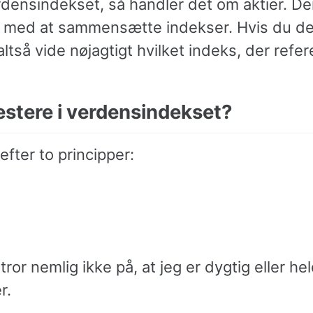
densindekset, så handler det om aktier. De
er med at sammensætte indekser. Hvis du del
så vide nøjagtigt hvilket indeks, der referer
vestere i verdensindekset?
efter to principper:
tror nemlig ikke på, at jeg er dygtig eller he
r.