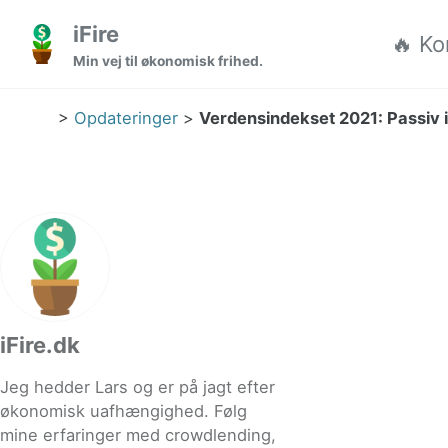
Gå til hovedmenuen
Gå til indholdet
Gå til sidefoden
iFire
🔥 Ko
Min vej til økonomisk frihed.
>
Opdateringer
>
Verdensindekset 2021: Passiv i
iFire.dk
Jeg hedder Lars og er på jagt efter
økonomisk uafhængighed. Følg
mine erfaringer med crowdlending,