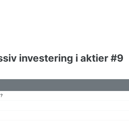
iv investering i aktier #9
t?