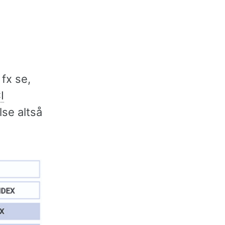
fx se,
I
se altså