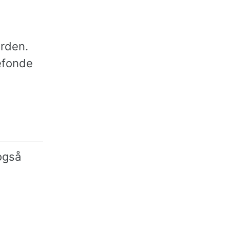
rden.
iefonde
også