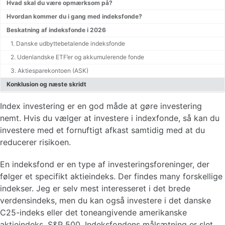
Hvad skal du være opmærksom på?
Hvordan kommer du i gang med indeksfonde?
Renters rente beregner
Beskatning af indeksfonde i 2026
1. Danske udbyttebetalende indeksfonde
2. Udenlandske ETF’er og akkumulerende fonde
3. Aktiesparekontoen (ASK)
Konklusion og næste skridt
Index investering er en god måde at gøre investering
nemt. Hvis du vælger at investere i indexfonde, så kan du
investere med et fornuftigt afkast samtidig med at du
reducerer risikoen.
En indeksfond er en type af investeringsforeninger, der
følger et specifikt aktieindeks. Der findes many forskellige
indekser. Jeg er selv mest interesseret i det brede
verdensindeks, men du kan også investere i det danske
C25-indeks eller det toneangivende amerikanske
aktieindeks, S&P 500. Indeksfondens målsætning er slet