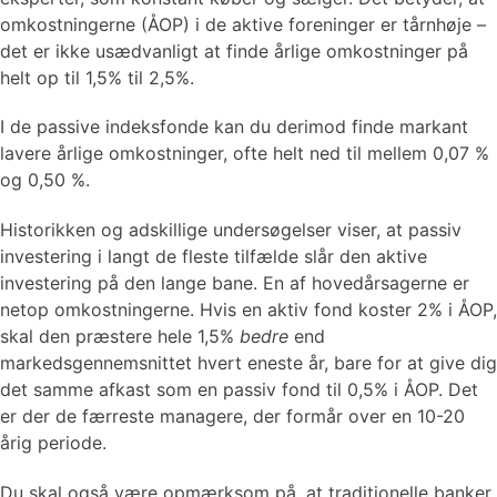
omkostningerne (ÅOP) i de aktive foreninger er tårnhøje –
det er ikke usædvanligt at finde årlige omkostninger på
helt op til 1,5% til 2,5%.
I de passive indeksfonde kan du derimod finde markant
lavere årlige omkostninger, ofte helt ned til mellem 0,07 %
og 0,50 %.
Historikken og adskillige undersøgelser viser, at passiv
investering i langt de fleste tilfælde slår den aktive
investering på den lange bane. En af hovedårsagerne er
netop omkostningerne. Hvis en aktiv fond koster 2% i ÅOP,
skal den præstere hele 1,5%
bedre
end
markedsgennemsnittet hvert eneste år, bare for at give dig
det samme afkast som en passiv fond til 0,5% i ÅOP. Det
er der de færreste managere, der formår over en 10-20
årig periode.
Du skal også være opmærksom på, at traditionelle banker