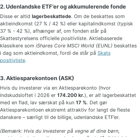
2. Udenlandske ETF’er og akkumulerende fonde
Disse er altid
lagerbeskattede
. Om de beskattes som
aktieindkomst (27 % / 42 %) eller kapitalindkomst (typisk
37 % - 42 %), afhænger af, om fonden står på
Skattestyrelsens officielle
positivliste
. Aktiebaserede
klassikere som
iShares Core MSCI World (EUNL)
beskattes
i dag som aktieindkomst, fordi de står på
Skats
positivliste
.
3. Aktiesparekontoen (ASK)
Hvis du investerer via en Aktiesparekonto (hvor
indskudsloftet i 2026 er
174.200 kr.
), er
alt
lagerbeskattet
med en flad, lav særskat på kun
17 %
. Det gør
Aktiesparekontoen ekstremt attraktiv for langt de fleste
danskere – særligt til de billige, udenlandske ETF’er.
(Bemærk: Hvis du investerer på vegne af dine børn,