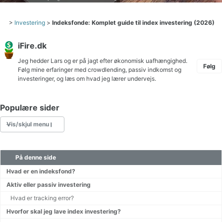
>
Investering
>
Indeksfonde: Komplet guide til index investering (2026)
iFire.dk
Jeg hedder Lars og er på jagt efter økonomisk uafhængighed.
Følg
Følg mine erfaringer med crowdlending, passiv indkomst og
investeringer, og læs om hvad jeg lærer undervejs.
Populære sider
Vis/skjul menu
På denne side
Skat af aktier lagerbeskatning eller realisationsbeskatning
Crowdlending Danmark
Hvad er en indeksfond?
Aktiv eller passiv investering
Hvad er tracking error?
Gratis tv online
Hvorfor skal jeg lave index investering?