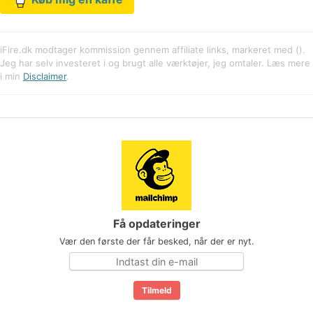
iFire.dk modtager kommission gennem affiliate links, markeret med ().
Jeg har selv investeret i og brugt alle værktøjer, jeg omtaler. Læs mere
i min
Disclaimer
.
Få opdateringer
Vær den første der får besked, når der er nyt.