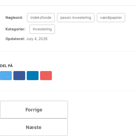
Nøgleord:
indeksfonde
passiv investering
værdipapirer
Kategorier:
Investering
Opdateret:
July 4, 2026
DEL PÅ
Twitter
Facebook
LinkedIn
Pinterest
Forrige
Næste