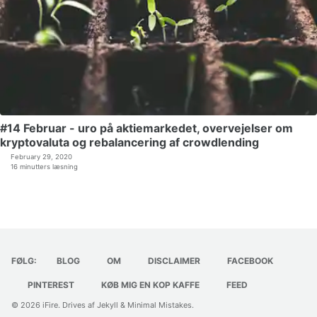
#14 Februar - uro på aktiemarkedet, overvejelser om
kryptovaluta og rebalancering af crowdlending
February 29, 2020
16 minutters læsning
FØLG:
BLOG
OM
DISCLAIMER
FACEBOOK
PINTEREST
KØB MIG EN KOP KAFFE
FEED
© 2026
iFire
. Drives af
Jekyll
&
Minimal Mistakes
.