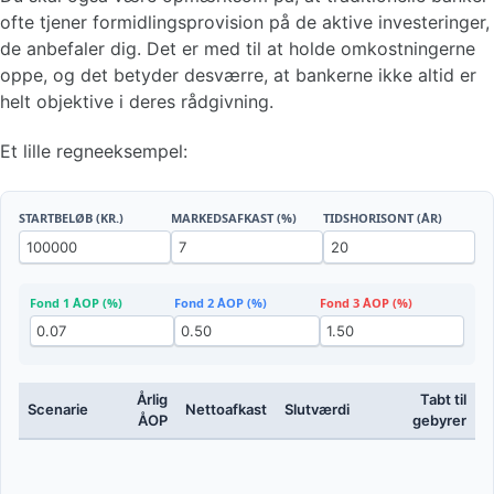
ofte tjener formidlingsprovision på de aktive investeringer,
de anbefaler dig. Det er med til at holde omkostningerne
oppe, og det betyder desværre, at bankerne ikke altid er
helt objektive i deres rådgivning.
Et lille regneeksempel:
STARTBELØB (KR.)
MARKEDSAFKAST (%)
TIDSHORISONT (ÅR)
Fond 1 ÅOP (%)
Fond 2 ÅOP (%)
Fond 3 ÅOP (%)
Årlig
Tabt til
Scenarie
Nettoafkast
Slutværdi
ÅOP
gebyrer