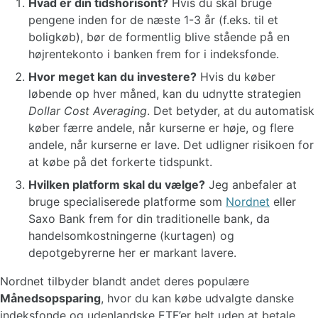
Hvad er din tidshorisont?
Hvis du skal bruge
pengene inden for de næste 1-3 år (f.eks. til et
boligkøb), bør de formentlig blive stående på en
højrentekonto i banken frem for i indeksfonde.
Hvor meget kan du investere?
Hvis du køber
løbende op hver måned, kan du udnytte strategien
Dollar Cost Averaging
. Det betyder, at du automatisk
køber færre andele, når kurserne er høje, og flere
andele, når kurserne er lave. Det udligner risikoen for
at købe på det forkerte tidspunkt.
Hvilken platform skal du vælge?
Jeg anbefaler at
bruge specialiserede platforme som
Nordnet
eller
Saxo Bank frem for din traditionelle bank, da
handelsomkostningerne (kurtagen) og
depotgebyrerne her er markant lavere.
Nordnet tilbyder blandt andet deres populære
Månedsopsparing
, hvor du kan købe udvalgte danske
indeksfonde og udenlandske ETF’er helt uden at betale