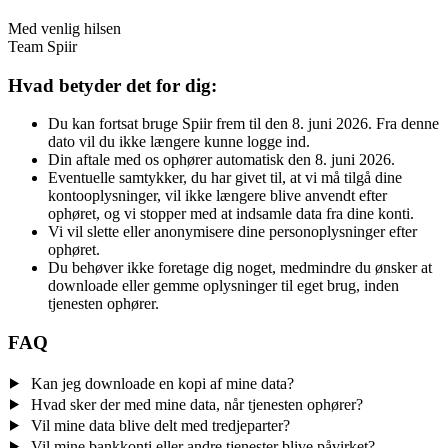
Med venlig hilsen
Team Spiir
Hvad betyder det for dig:
Du kan fortsat bruge Spiir frem til den 8. juni 2026. Fra denne
dato vil du ikke længere kunne logge ind.
Din aftale med os ophører automatisk den 8. juni 2026.
Eventuelle samtykker, du har givet til, at vi må tilgå dine
kontooplysninger, vil ikke længere blive anvendt efter
ophøret, og vi stopper med at indsamle data fra dine konti.
Vi vil slette eller anonymisere dine personoplysninger efter
ophøret.
Du behøver ikke foretage dig noget, medmindre du ønsker at
downloade eller gemme oplysninger til eget brug, inden
tjenesten ophører.
FAQ
Kan jeg downloade en kopi af mine data?
Hvad sker der med mine data, når tjenesten ophører?
Vil mine data blive delt med tredjeparter?
Vil mine bankkonti eller andre tjenester blive påvirket?