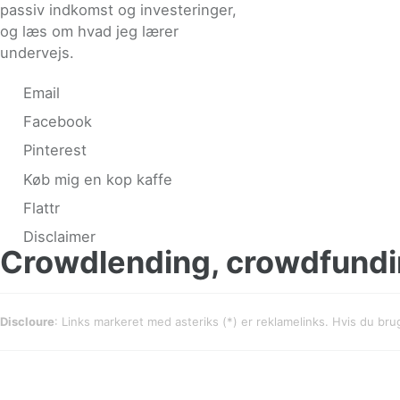
passiv indkomst og investeringer,
og læs om hvad jeg lærer
undervejs.
Email
Facebook
Pinterest
Køb mig en kop kaffe
Flattr
Disclaimer
Crowdlending, crowdfundi
Discloure
: Links markeret med asteriks (*) er reklamelinks. Hvis du br