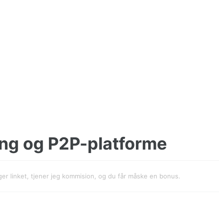
ng og P2P-platforme
uger linket, tjener jeg kommision, og du får måske en bonus.