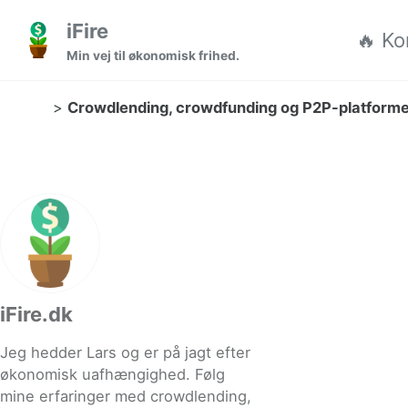
Gå til hovedmenuen
Gå til indholdet
Gå til sidefoden
iFire
🔥 Ko
Min vej til økonomisk frihed.
>
Crowdlending, crowdfunding og P2P-platform
iFire.dk
Jeg hedder Lars og er på jagt efter
økonomisk uafhængighed. Følg
mine erfaringer med crowdlending,