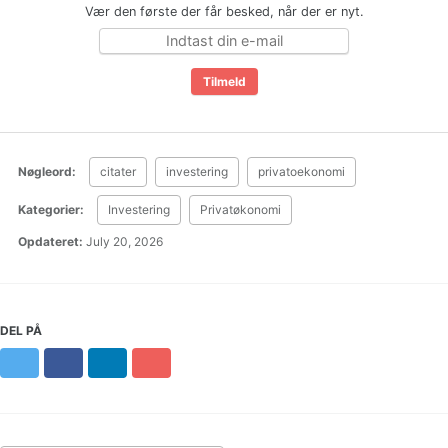
Vær den første der får besked, når der er nyt.
Nøgleord:
citater
investering
privatoekonomi
Kategorier:
Investering
Privatøkonomi
Opdateret:
July 20, 2026
DEL PÅ
Twitter
Facebook
LinkedIn
Pinterest