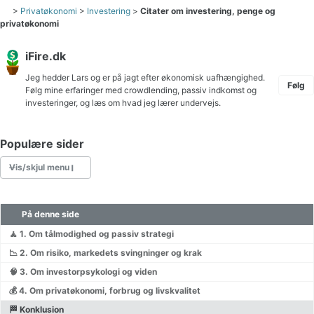
>
Privatøkonomi
>
Investering
>
Citater om investering, penge og
privatøkonomi
iFire.dk
Jeg hedder Lars og er på jagt efter økonomisk uafhængighed.
Følg
Følg mine erfaringer med crowdlending, passiv indkomst og
investeringer, og læs om hvad jeg lærer undervejs.
Populære sider
Vis/skjul menu
På denne side
Skat af aktier lagerbeskatning eller realisationsbeskatning
Crowdlending Danmark
🧘 1. Om tålmodighed og passiv strategi
📉 2. Om risiko, markedets svingninger og krak
🧠 3. Om investorpsykologi og viden
Gratis tv online
💰 4. Om privatøkonomi, forbrug og livskvalitet
🏁 Konklusion