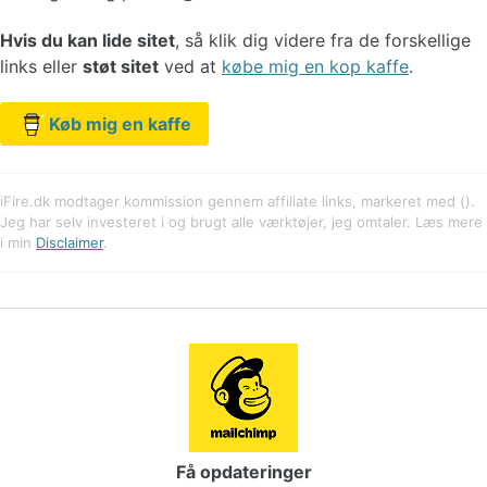
Hvis du kan lide sitet
, så klik dig videre fra de forskellige
links eller
støt sitet
ved at
købe mig en kop kaffe
.
Køb mig en kaffe
iFire.dk modtager kommission gennem affiliate links, markeret med ().
Jeg har selv investeret i og brugt alle værktøjer, jeg omtaler. Læs mere
i min
Disclaimer
.
Få opdateringer