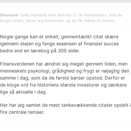
Renters rente beregner
Discloure
: Links markeret med asteriks (*) er reklamelinks. Hvis du
bruger linket, tjener jeg kommision, og du får måske en bonus.
Nogle gange kan et enkelt, gennemtænkt citat skære
igennem støjen og fange essensen af finansiel succes
bedre end en lærebog på 300 sider.
Finansverdenen har ændret sig meget gennem tiden, men
menneskets psykologi, grådighed og frygt er nøjagtig den
samme i dag, som da de første børser opstod. Derfor er
de kloge ord fra historiens største investorer og tænkere
lige så aktuelle i dag.
Her har jeg samlet de mest tankevækkende citater opdelt i
fire centrale temaer.